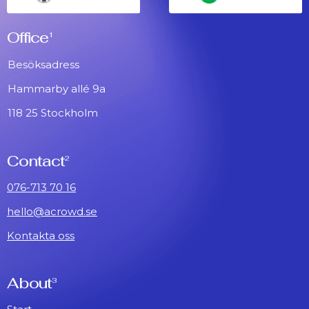
Office
1
Besöksadress
Hammarby allé 9a
118 25 Stockholm
Contact
2
076-713 70 16
hello@acrowd.se
Kontakta oss
About
3