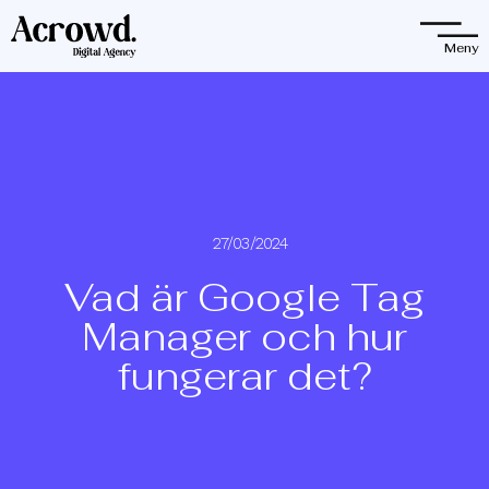
Observera:
Denna
Meny
webbplats
innehåller
ett
tillgänglighetssystem.
27/03/2024
Vad är Google Tag
Manager och hur
fungerar det?