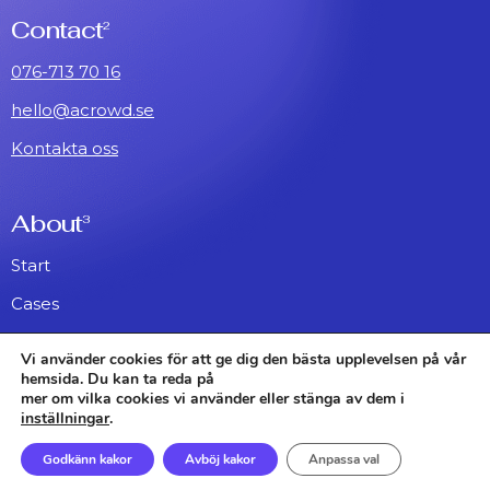
Contact
2
076-713 70 16
hello@acrowd.se
Kontakta oss
About
3
Start
Cases
About
Vi använder cookies för att ge dig den bästa upplevelsen på vår
hemsida. Du kan ta reda på
mer om vilka cookies vi använder eller stänga av dem i
Instagram
Awwwards
linkedIn
inställningar
.
Copyright 2023 Acrowd.
Godkänn kakor
Avböj kakor
Anpassa val