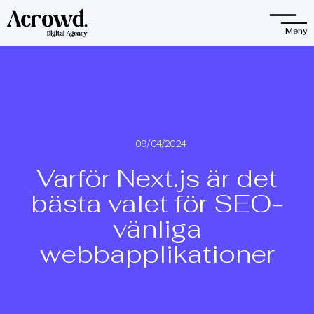
Observera:
Denna
Meny
webbplats
innehåller
ett
tillgänglighetssystem.
09/04/2024
Varför Next.js är det
bästa valet för SEO-
vänliga
webbapplikationer