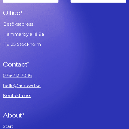
Office
1
Besöksadress
Hammarby allé 9a
118 25 Stockholm
Contact
2
076-713 70 16
hello@acrowd.se
Kontakta oss
About
3
Start