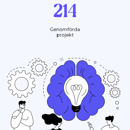
261
Genomförda
projekt