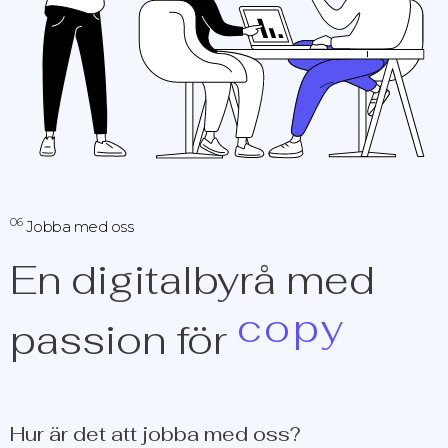
06
Jobba med oss
En digitalbyrå med
c
o
p
y
passion för
Hur är det att jobba med oss?