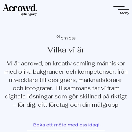
Observera:
Denna
Meny
webbplats
innehåller
ett
01
om oss
tillgänglighetssystem.
Vilka vi är
Vi är acrowd, en kreativ samling människor
med olika bakgrunder och kompetenser, från
utvecklare till designers, marknadsförare
och fotografer. Tillsammans tar vi fram
digitala lösningar som gör skillnad på riktigt
– för dig, ditt företag och din målgrupp.
Boka ett möte med oss idag!