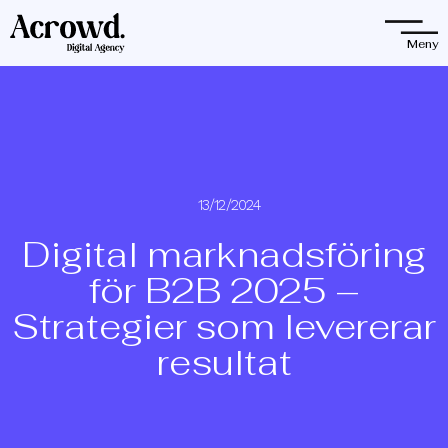
Observera:
Denna
Meny
webbplats
innehåller
ett
tillgänglighetssystem.
13/12/2024
Digital marknadsföring
för B2B 2025 –
Strategier som levererar
resultat