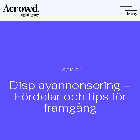
Observera:
Denna
Meny
webbplats
innehåller
ett
tillgänglighetssystem.
20/11/2024
Displayannonsering –
Fördelar och tips för
framgång