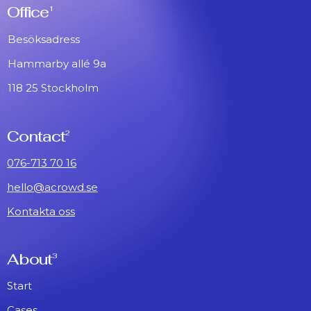
Office
1
Besöksadress
Hammarby allé 9a
118 25 Stockholm
Contact
2
076-713 70 16
hello@acrowd.se
Kontakta oss
About
3
Start
Cases