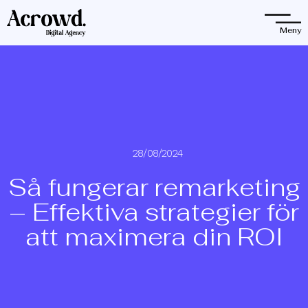
Observera:
Denna
Meny
webbplats
innehåller
ett
tillgänglighetssystem.
28/08/2024
Så fungerar remarketing
– Effektiva strategier för
att maximera din ROI