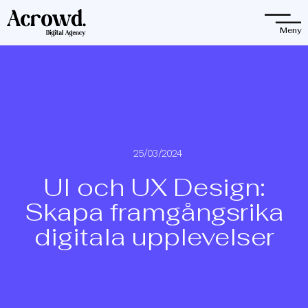
Observera:
Denna
Meny
webbplats
innehåller
ett
tillgänglighetssystem.
25/03/2024
UI och UX Design:
Skapa framgångsrika
digitala upplevelser