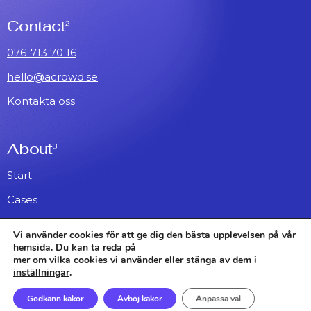
Contact
2
076-713 70 16
hello@acrowd.se
Kontakta oss
About
3
Start
Cases
About
Vi använder cookies för att ge dig den bästa upplevelsen på vår
hemsida. Du kan ta reda på
mer om vilka cookies vi använder eller stänga av dem i
Instagram
Awwwards
linkedIn
inställningar
.
Copyright 2023 Acrowd.
Godkänn kakor
Avböj kakor
Anpassa val