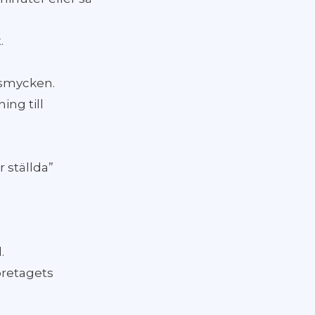
.
 smycken.
ing till
 ställda”
.
öretagets