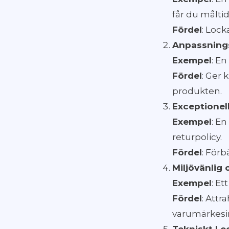
får du måltid
Fördel
: Lock
Anpassning
Exempel
: E
Fördel
: Ger 
produkten.
Exceptionel
Exempel
: E
returpolicy.
Fördel
: Förb
Miljövänlig 
Exempel
: E
Fördel
: Att
varumärkes