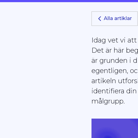
skärmläsare;
Tryck
Alla artiklar
på
Control-
F10
Idag vet vi at
för
Det är här be
att
öppna
är grunden i 
en
egentligen, och
tillgänglighetsmeny.
artikeln utfor
identifiera di
målgrupp.