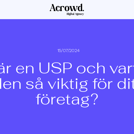
15/07/2024
är en USP och varf
en så viktig för di
företag?