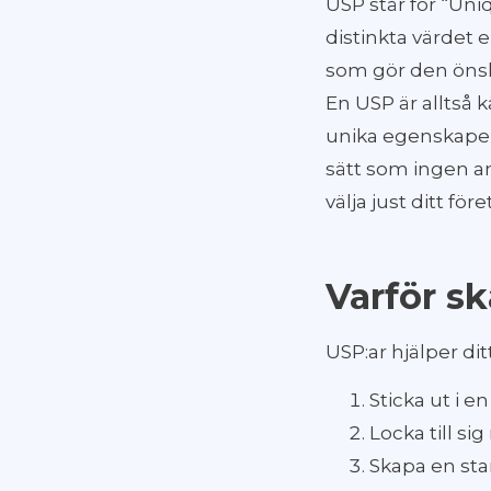
USP står för “Uni
distinkta värdet 
som gör den önsk
En USP är alltså k
unika egenskaper
sätt som ingen an
välja just ditt för
Varför s
USP:ar hjälper ditt
Sticka ut i e
Locka till si
Skapa en sta