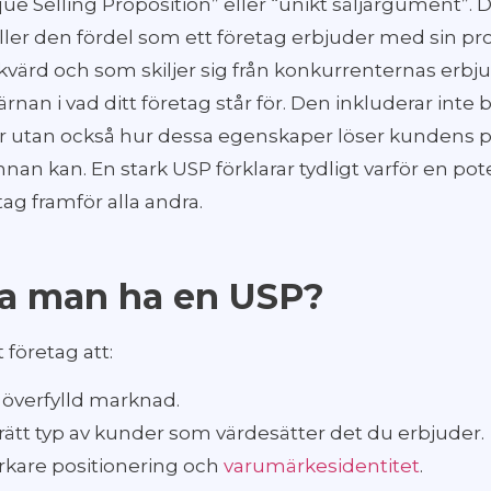
que Selling Proposition” eller “unikt säljargument”. D
eller den fördel som ett företag erbjuder med sin pro
värd och som skiljer sig från konkurrenternas erbj
ärnan i vad ditt företag står för. Den inkluderar int
 utan också hur dessa egenskaper löser kundens p
nan kan. En stark USP förklarar tydligt varför en pot
etag framför alla andra.
ka man ha en USP?
 företag att:
n överfylld marknad.
g rätt typ av kunder som värdesätter det du erbjuder.
rkare positionering och
varumärkesidentitet
.