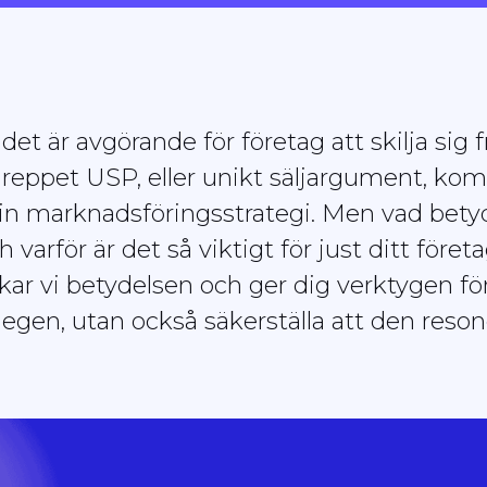
t det är avgörande för företag att skilja si
greppet USP, eller unikt säljargument, kom
din marknadsföringsstrategi. Men vad bety
 varför är det så viktigt för just ditt föret
skar vi betydelsen och ger dig verktygen för
n egen, utan också säkerställa att den reso