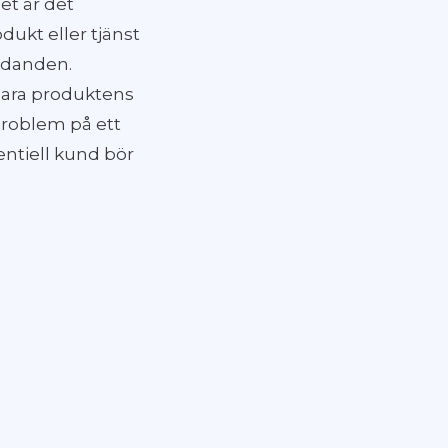
et är det
dukt eller tjänst
udanden.
e bara produktens
roblem på ett
entiell kund bör