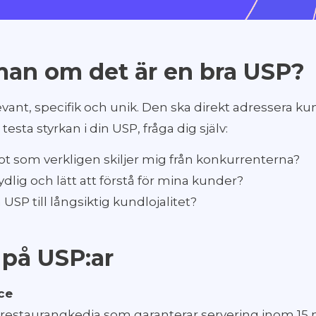
man om det är en bra USP?
evant, specifik och unik. Den ska direkt adressera 
testa styrkan i din USP, fråga dig själv:
ot som verkligen skiljer mig från konkurrenterna?
ydlig och lätt att förstå för mina kunder?
USP till långsiktig kundlojalitet?
på USP:ar
ce
n restaurangkedja som garanterar servering inom 15 m