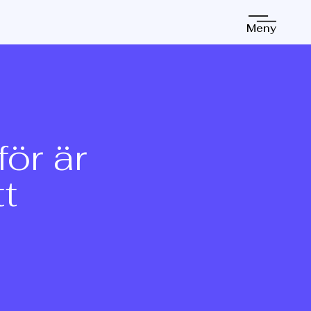
Meny
ör är
tt