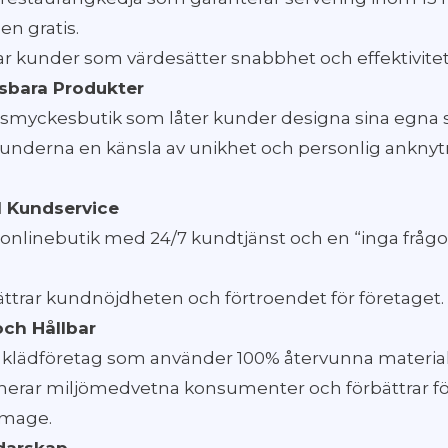
en gratis.
ar kunder som värdesätter snabbhet och effektivitet
sbara Produkter
n smyckesbutik som låter kunder designa sina egna
kunderna en känsla av unikhet och personlig anknytn
l Kundservice
n onlinebutik med 24/7 kundtjänst och en “inga frågor
ättrar kundnöjdheten och förtroendet för företaget.
och Hållbar
tt klädföretag som använder 100% återvunna material
raherar miljömedvetna konsumenter och förbättrar f
image.