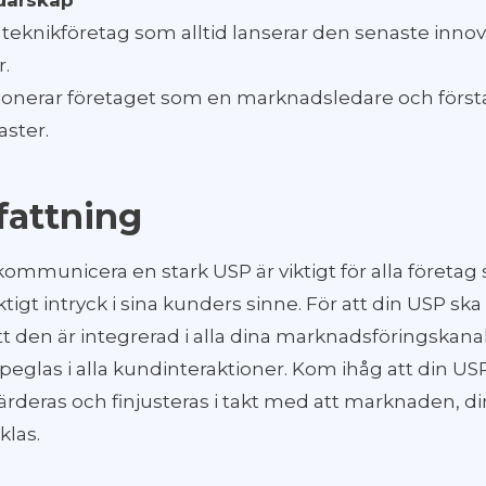
darskap
t teknikföretag som alltid lanserar den senaste inno
.
itionerar företaget som en marknadsledare och först
aster.
attning
kommunicera en stark USP är viktigt för alla företag 
ktigt intryck i sina kunders sinne. För att din USP ska 
att den är integrerad i alla dina marknadsföringskana
eglas i alla kundinteraktioner. Kom ihåg att din USP 
värderas och finjusteras i takt med att marknaden, 
klas.