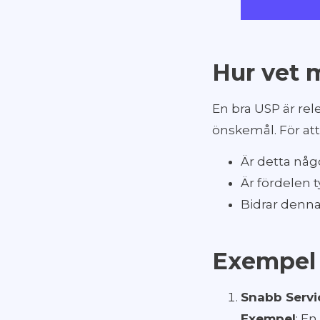
Hur vet 
En bra USP är rel
önskemål. För att 
Är detta någ
Är fördelen t
Bidrar denna 
Exempel 
Snabb Servi
Exempel
: E