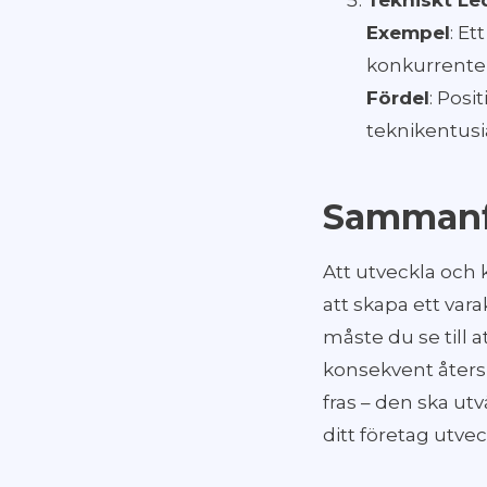
Tekniskt Le
Exempel
: Et
konkurrenter
Fördel
: Pos
teknikentusi
Sammanf
Att utveckla och 
att skapa ett vara
måste du se till 
konsekvent återsp
fras – den ska ut
ditt företag utvec