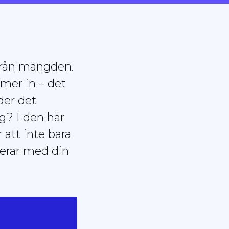
g från mängden.
mer in – det
der det
ag? I den här
 att inte bara
nerar med din