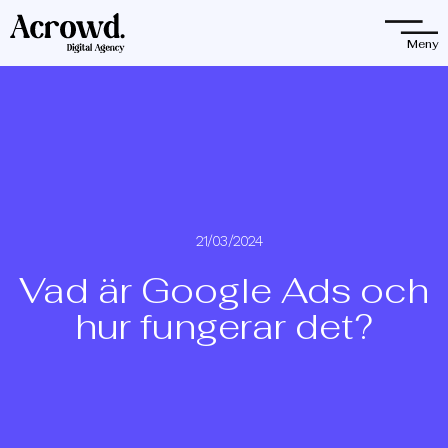
Observera:
Denna
Meny
webbplats
innehåller
ett
tillgänglighetssystem.
21/03/2024
Vad är Google Ads och
hur fungerar det?