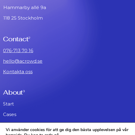
Hammarby allé 9a
118 25 Stockholm
Contact
2
076-713 70 16
hello@acrowd.se
Kontakta oss
About
3
Start
Cases
About
Vi använder cookies för att ge dig den bästa upplevelsen på vår