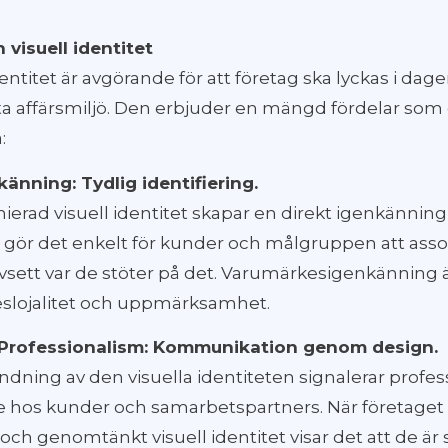
 visuell identitet
dentitet är avgörande för att företag ska lyckas i dag
a affärsmiljö. Den erbjuder en mängd fördelar som
:
nning: Tydlig identifiering.
ierad visuell identitet skapar en direkt igenkänning
 gör det enkelt för kunder och målgruppen att as
vsett var de stöter på det. Varumärkesigenkänning är
slojalitet och uppmärksamhet.
Professionalism: Kommunikation genom design.
dning av den visuella identiteten signalerar profe
e hos kunder och samarbetspartners. När företage
ch genomtänkt visuell identitet visar det att de är 