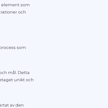
la element som
trationer och
k process som
 och mål. Detta
retaget unikt och
ärtat av den