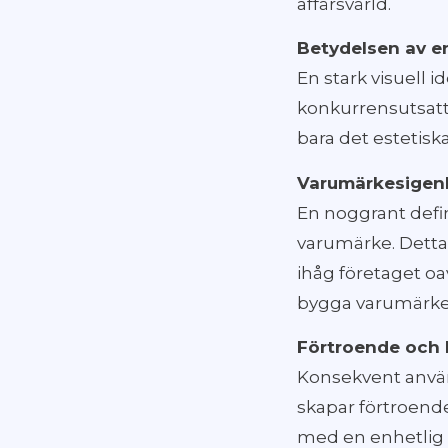
affärsvärld.
Betydelsen av en
En stark visuell i
konkurrensutsatt
bara det estetiska
Varumärkesigenkä
En noggrant defin
varumärke. Detta
ihåg företaget oa
bygga varumärke
Förtroende och 
Konsekvent använ
skapar förtroend
med en enhetlig o