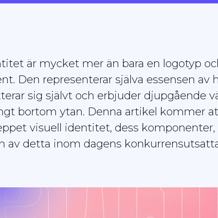
ntitet är mycket mer än bara en logotyp o
nt. Den representerar själva essensen av h
ätterar sig självt och erbjuder djupgående 
långt bortom ytan. Denna artikel kommer a
ppet visuell identitet, dess komponenter,
n av detta inom dagens konkurrensutsatt