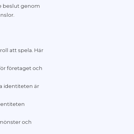
tre beslut genom
nslor.
roll att spela. Här
ör företaget och
a identiteten är
dentiteten
 mönster och