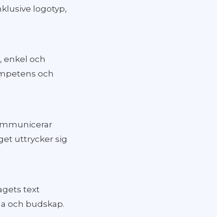
klusive logotyp,
, enkel och
kompetens och
kommunicerar
get uttrycker sig
agets text
sla och budskap.