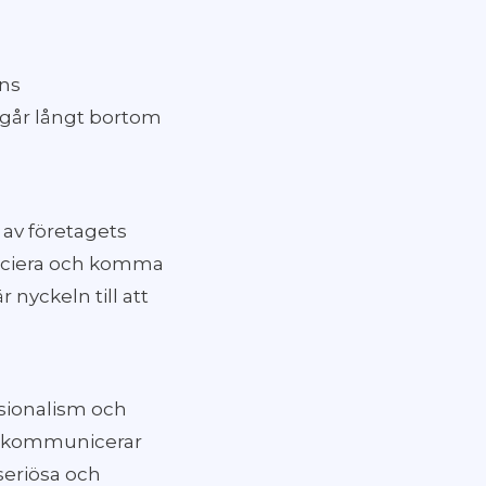
ens
 går långt bortom
 av företagets
sociera och komma
 nyckeln till att
ssionalism och
t kommunicerar
seriösa och