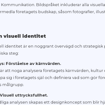
l Kommunikation. Bildspråket inkluderar alla visuel
örmedla företagets budskap, såsom fotografier, illus
n visuell identitet
ell identitet är en noggrant övervägd och strategis
tiska steg:
s: Förståelse av kärnvärden.
 är att noga analysera företagets kärnvärden, kultur
upa sig i företagets själ och definiera vad som gör fö
ss målgrupp.
isuell uttrycksfullhet.
liga analysen skapas ett designkoncept som blir hj