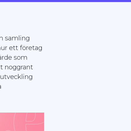
ch samling
ur ett företag
värde som
tt noggrant
 utveckling
a