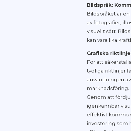
Bildspråk: Komm
Bildspråket är en
av fotografier, il
visuellt sätt. Bi
kan vara lika kraf
Grafiska riktlin
För att säkerstäl
tydliga riktlinjer 
användningen av f
marknadsföring.
Genom att fördjup
igenkännbar visue
effektivt kommun
investering som h