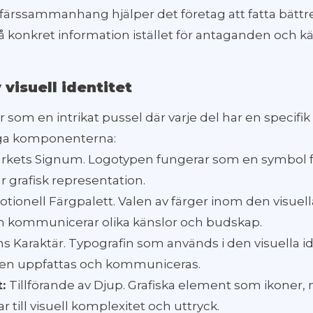
 affärssammanhang hjälper det företag att fatta bät
 konkret information istället för antaganden och kä
 visuell identitet
är som en intrikat pussel där varje del har en specifik 
iga komponenterna:
kets Signum. Logotypen fungerar som en symbol f
 grafisk representation.
tionell Färgpalett. Valen av färger inom den visuell
 kommunicerar olika känslor och budskap.
s Karaktär. Typografin som används i den visuella i
ten uppfattas och kommuniceras.
t:
Tillförande av Djup. Grafiska element som ikoner,
ar till visuell komplexitet och uttryck.