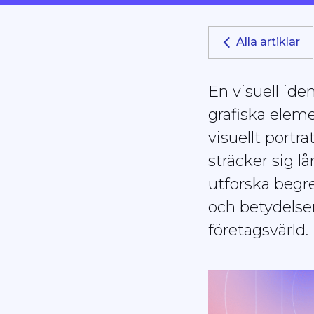
skärmläsare;
Tryck
Alla artiklar
på
Control-
F10
En visuell ide
för
grafiska eleme
att
öppna
visuellt portr
en
sträcker sig 
tillgänglighetsmeny.
utforska begre
och betydelse
företagsvärld.