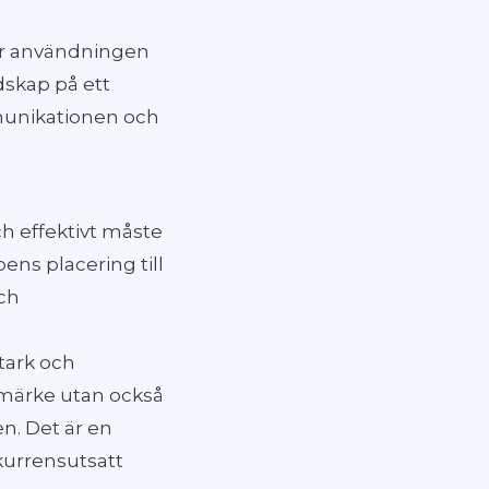
rar användningen
udskap på ett
mmunikationen och
ch effektivt måste
ypens placering till
och
stark och
rumärke utan också
n. Det är en
kurrensutsatt