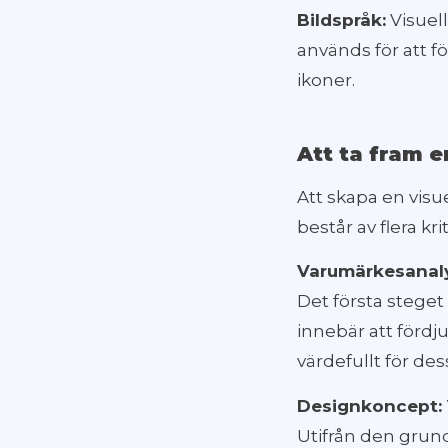
Bildspråk:
Visuel
används för att f
ikoner.
Att ta fram e
Att skapa en visu
består av flera kri
Varumärkesanaly
Det första steget
innebär att fördj
värdefullt för de
Designkoncept: V
Utifrån den grund