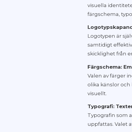
visuella identite
färgschema, typog
Logotypskapand
Logotypen är själ
samtidigt effekt
skicklighet från 
Färgschema: Emo
Valen av färger 
olika känslor och
visuellt.
Typografi: Texte
Typografin som an
uppfattas. Valet 