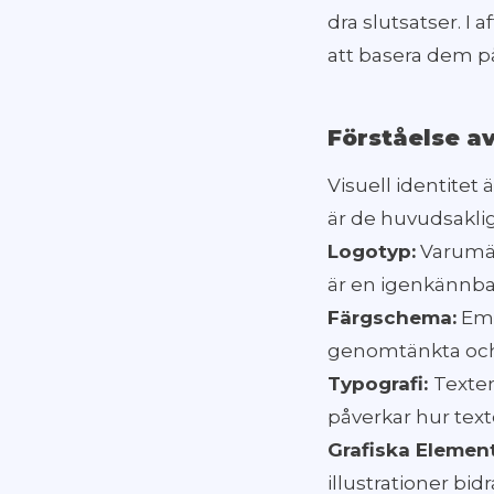
dra slutsatser. I
att basera dem på
Förståelse av
Visuell identitet 
är de huvudsakl
Logotyp:
Varumär
är en igenkännbar
Färgschema:
Emo
genomtänkta och
Typografi:
Texten
påverkar hur tex
Grafiska Elemen
illustrationer bidr