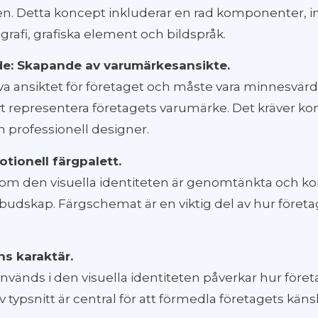
ten. Detta koncept inkluderar en rad komponenter, in
rafi, grafiska element och bildspråk.
e: Skapande av varumärkesansikte.
va ansiktet för företaget och måste vara minnesvärd
ivt representera företagets varumärke. Det kräver 
en professionell designer.
tionell färgpalett.
inom den visuella identiteten är genomtänkta och 
 budskap. Färgschemat är en viktig del av hur företa
ns karaktär.
vänds i den visuella identiteten påverkar hur föret
av typsnitt är central för att förmedla företagets kän