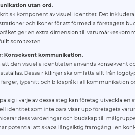
unikation utan ord.
 kritisk komponent av visuell identitet. Det inklude
lustrationer och ikoner för att förmedla företagets b
ldspråket ger en extra dimension till varumärkesko
tfullt som texten.
jer: Konsekvent kommunikation.
la att den visuella identiteten används konsekvent o
fastställas. Dessa riktlinjer ska omfatta allt från logot
ärger, typsnitt och bildspråk i all kommunikation 
a sig i varje av dessa steg kan företag utveckla en 
ll identitet som inte bara visar upp företagets va
icerar dess värderingar och budskap till målgruppe
ar potential att skapa långsiktig framgång i en kon