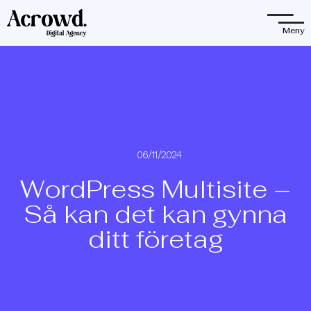
Observera:
Denna
Meny
webbplats
innehåller
ett
tillgänglighetssystem.
06/11/2024
WordPress Multisite –
Så kan det kan gynna
ditt företag