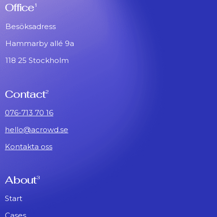
Office
1
Besöksadress
Hammarby allé 9a
118 25 Stockholm
Contact
2
076-713 70 16
hello@acrowd.se
Kontakta oss
About
3
Start
Cases