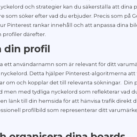
nyckelord och strategier kan du säkerställa att dina 
re som söker efter vad du erbjuder. Precis som på G
 hur Pinterest rankar innehåll och att anpassa dina bil
profiler därefter.
din profil
lja ett användarnamn som är relevant för ditt varum
 nyckelord. Detta hjälper Pinterest-algoritmerna att 
 om och kopplar det till relevanta sökningar. Din p
tad men med tydliga nyckelord som reflekterar vad d
en länk till din hemsida för att hänvisa trafik direkt d
sionell profilbild som representerar ditt varumärk
h organisera dina boards