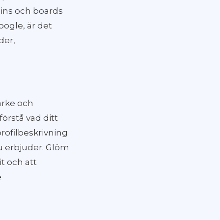
pins och boards
oogle, är det
der,
ärke och
förstå vad ditt
rofilbeskrivning
u erbjuder. Glöm
it och att
e