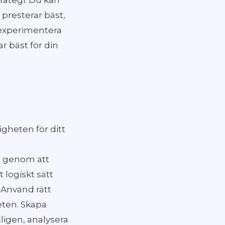
trategi. Du kan
 presterar bäst,
t experimentera
r bäst för din
igheten för ditt
il genom att
 logiskt sätt
 Använd rätt
heten. Skapa
tligen, analysera