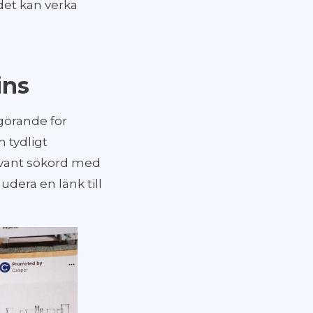
det kan verka
ins
vgörande för
 tydligt
elevant sökord med
udera en länk till