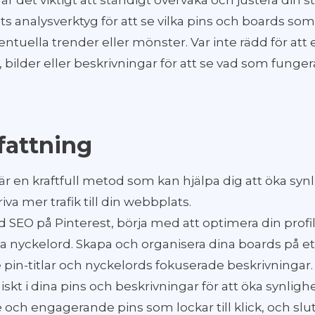
r det viktigt att ständigt övervaka och justera din s
s analysverktyg för att se vilka pins och boards som
ventuella trender eller mönster. Var inte rädd för at
 bilder eller beskrivningar för att se vad som fungera
attning
är en kraftfull metod som kan hjälpa dig att öka synl
va mer trafik till din webbplats.
d SEO på Pinterest, börja med att optimera din prof
 nyckelord. Skapa och organisera dina boards på ett
in-titlar och nyckelords fokuserade beskrivningar.
iskt i dina pins och beskrivningar för att öka synlig
de och engagerande pins som lockar till klick, och slu