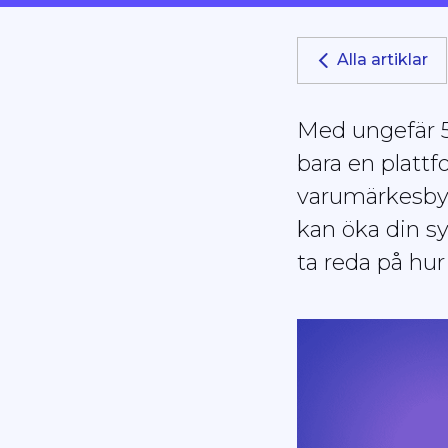
skärmläsare;
Tryck
Alla artiklar
på
Control-
F10
Med ungefär 50
för
bara en plattfo
att
öppna
varumärkesbyg
en
kan öka din sy
tillgänglighetsmeny.
ta reda på hu