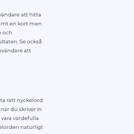
vändare att hitta
 samt en kort men
n och
ultaten. Se också
användare att
ta rätt nyckelord
när du skriver in
 vara värdefulla
elorden naturligt