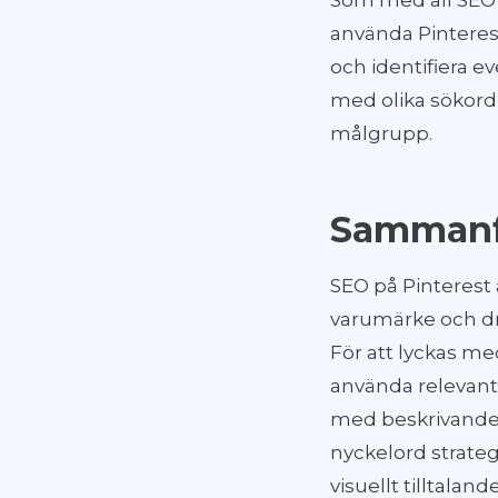
Som med all SEO ä
använda Pinterest
och identifiera e
med olika sökord,
målgrupp.
Sammanf
SEO på Pinterest 
varumärke och dri
För att lyckas me
använda relevanta
med beskrivande p
nyckelord strateg
visuellt tilltalan