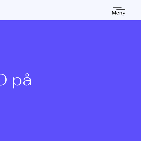
Meny
EO på