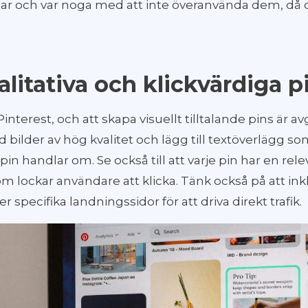
gar och var noga med att inte överanvända dem, då 
litativa och klickvärdiga p
 Pinterest, och att skapa visuellt tilltalande pins är a
bilder av hög kvalitet och lägg till textöverlägg som
 pin handlar om. Se också till att varje pin har en r
m lockar användare att klicka. Tänk också på att inkl
r specifika landningssidor för att driva direkt trafik.