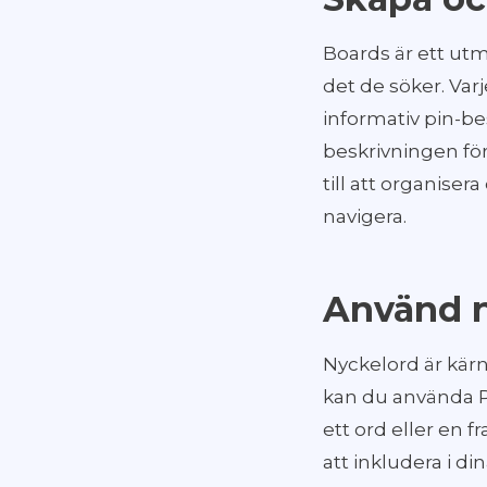
Boards är ett utmä
det de söker. Var
informativ pin-be
beskrivningen för
till att organiser
navigera.
Använd n
Nyckelord är kärn
kan du använda Pi
ett ord eller en f
att inkludera i d