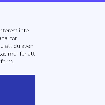
nterest inte
anal för
u att du även
äs mer för att
tform.