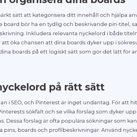
rkt sätt att kategorisera ditt innehåll och hjälpa an
je board bör ha en tydlig och beskrivande pin-titel,
skrivning. Inkludera relevanta nyckelord i både titel
 att öka chansen att dina boards dyker upp i sökres
a dina boards på ett logiskt sätt som gör det lätt för 
yckelord på rätt sätt
an i SEO, och Pinterest är inget undantag. För att hit
nterests sökfält och se vilka förslag som dyker upp 
ras. Dessa förslag är ofta populära sökningar som kan
ina pins, boards och profilbeskrivningar. Använd nyck