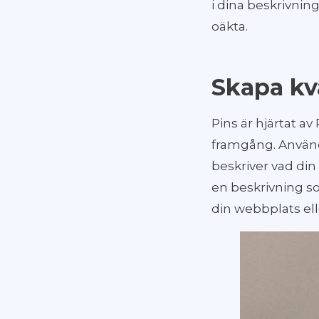
i dina beskrivnin
oäkta.
Skapa kva
Pins är hjärtat av
framgång. Använd 
beskriver vad din
en beskrivning so
din webbplats elle