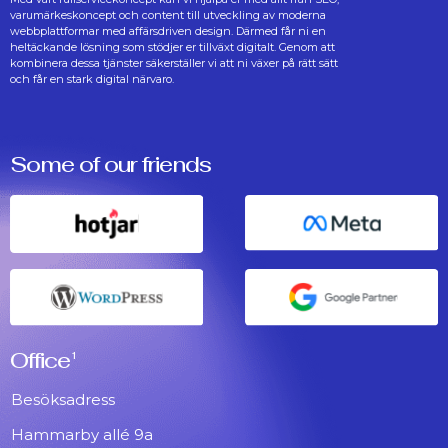
varumärkeskoncept och content till utveckling av moderna
webbplattformar med affärsdriven design. Därmed får ni en
heltäckande lösning som stödjer er tillväxt digitalt. Genom att
kombinera dessa tjänster säkerställer vi att ni växer på rätt sätt
och får en stark digital närvaro.
Some of our friends
Office
1
Besöksadress
Hammarby allé 9a