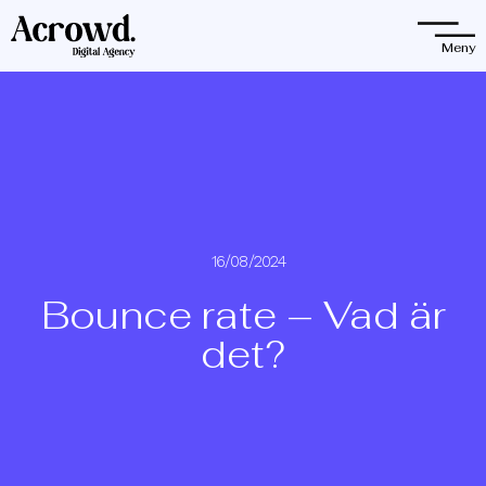
Observera:
Denna
Meny
webbplats
innehåller
ett
tillgänglighetssystem.
16/08/2024
Bounce rate – Vad är
det?