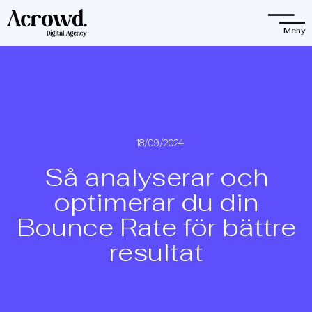
Observera:
Denna
Meny
webbplats
innehåller
ett
tillgänglighetssystem.
18/09/2024
Så analyserar och
optimerar du din
Bounce Rate för bättre
resultat