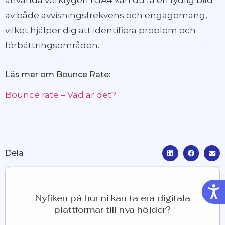
använda verktygen i GA4 kan du få en tydlig bild
av både avvisningsfrekvens och engagemang,
vilket hjälper dig att identifiera problem och
förbättringsområden.
Läs mer om Bounce Rate:
Bounce rate – Vad är det?
Dela
Tillg
Nyfiken på hur ni kan ta era digitala
plattformar till nya höjder?