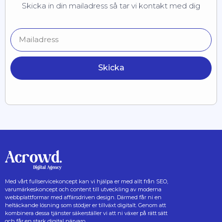
Skicka in din mailadress så tar vi kontakt med dig
Skicka
Med vårt fullservicekoncept kan vi hjälpa er med allt från SEO,
varumärkeskoncept och content till utveckling av moderna
webbplattformar med affärsdriven design. Därmed får ni en
heltäckande lösning som stödjer er tillväxt digitalt. Genom att
kombinera dessa tjänster säkerställer vi att ni växer på rätt sätt
och får en stark digital närvaro.