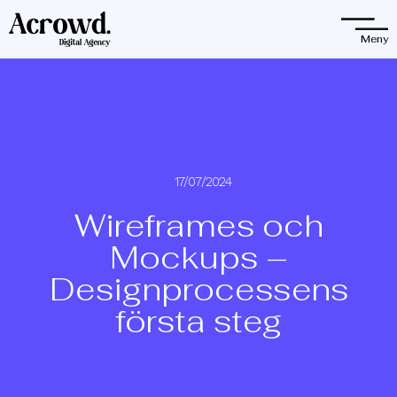
Observera:
Denna
Meny
webbplats
innehåller
ett
tillgänglighetssystem.
17/07/2024
Wireframes och
Mockups –
Designprocessens
första steg