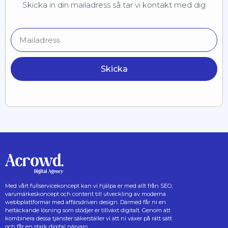
Skicka in din mailadress så tar vi kontakt med dig
Skicka
Med vårt fullservicekoncept kan vi hjälpa er med allt från SEO,
varumärkeskoncept och content till utveckling av moderna
webbplattformar med affärsdriven design. Därmed får ni en
heltäckande lösning som stödjer er tillväxt digitalt. Genom att
kombinera dessa tjänster säkerställer vi att ni växer på rätt sätt
och får en stark digital närvaro.