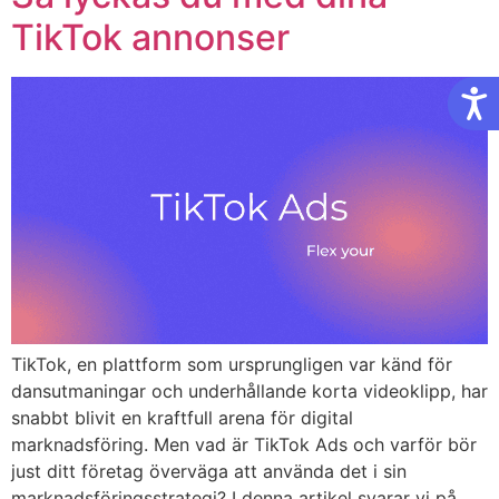
TikTok annonser
Tillg
TikTok, en plattform som ursprungligen var känd för
dansutmaningar och underhållande korta videoklipp, har
snabbt blivit en kraftfull arena för digital
marknadsföring. Men vad är TikTok Ads och varför bör
just ditt företag överväga att använda det i sin
marknadsföringsstrategi? I denna artikel svarar vi på