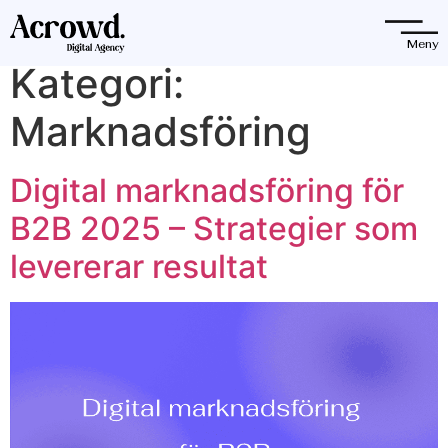
Observera:
Denna
Meny
webbplats
Kategori:
innehåller
ett
Marknadsföring
tillgänglighetssystem.
Digital marknadsföring för
B2B 2025 – Strategier som
levererar resultat